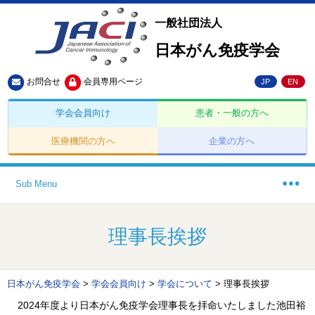
一般社団法人
日本がん免疫学会
お問合せ
会員専用ページ
JP
EN
学会会員向け
患者・一般の方へ
医療機関の方へ
企業の方へ
Sub Menu
理事長挨拶
日本がん免疫学会
>
学会会員向け
>
学会について
>
理事長挨拶
2024年度より日本がん免疫学会理事長を拝命いたしました池田裕