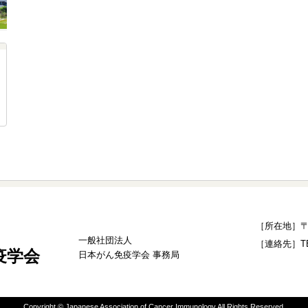
［所在地］〒1
一般社団法人
［連絡先］TEL：
疫学会
日本がん免疫学会 事務局
Copyright © Japanese Association of Cancer Immunology All Rights Reserved.