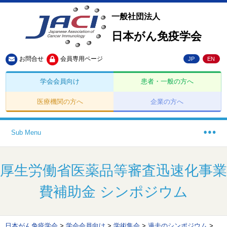
一般社団法人
日本がん免疫学会
お問合せ
会員専用ページ
JP
EN
学会会員向け
患者・一般の方へ
医療機関の方へ
企業の方へ
Sub Menu
厚生労働省医薬品等審査迅速化事業
費補助金 シンポジウム
日本がん免疫学会
>
学会会員向け
>
学術集会
>
過去のシンポジウム
>