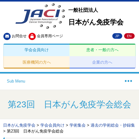
一般社団法人
日本がん免疫学会
お問合せ
会員専用ページ
JP
EN
学会会員向け
患者・一般の方へ
医療機関の方へ
企業の方へ
Sub Menu
第23回 日本がん免疫学会総会
日本がん免疫学会
>
学会会員向け
>
学術集会
>
過去の学術総会・抄録集
>
第23回 日本がん免疫学会総会