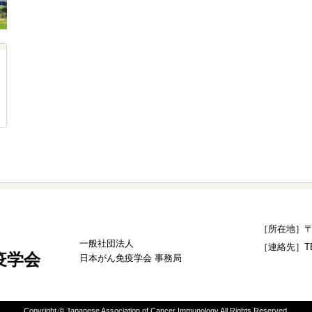
［所在地］〒1
一般社団法人
［連絡先］TEL：
疫学会
日本がん免疫学会 事務局
Copyright © Japanese Association of Cancer Immunology All Rights Reserved.