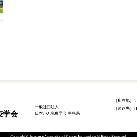
［所在地］〒1
一般社団法人
［連絡先］TEL：
疫学会
日本がん免疫学会 事務局
Copyright © Japanese Association of Cancer Immunology All Rights Reserved.