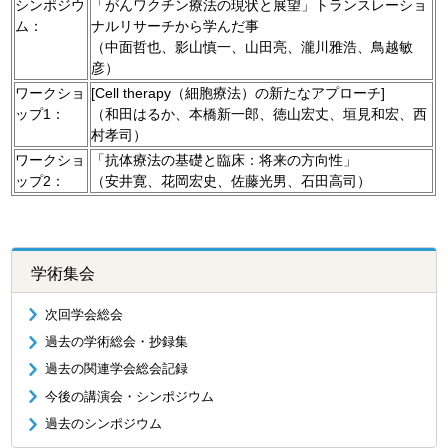
シンポジウ
「がんワクチン療法の現状と展望」トランスレーショ
ム：
ナルリサーチから学んだ事
（中面哲也、影山慎一、山田亮、瀧川雅浩、鳥越敏
彦）
ワークショ
[Cell therapy（細胞療法）の新たなアプローチ]
ップ1：
（和田はるか、本橋新一郎、徳山宏丈、垣見和宏、西
村孝司）
ワークショ
「抗体療法の基礎と臨床：将来の方向性」
ップ2：
（安井寛、花岡宏史、佐藤光男、石田高司）
学術集会
次回学会総会
過去の学術総会・抄録集
過去の関連学会総会記録
今後の講演会・シンポジウム
過去のシンポジウム