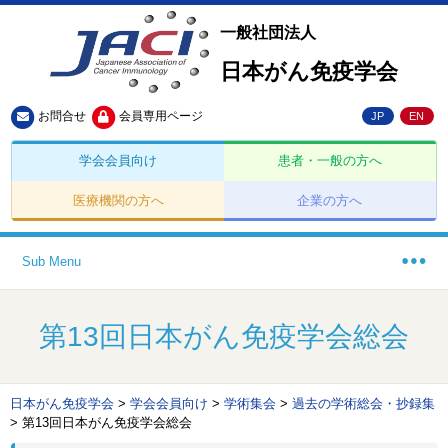
一般社団法人
日本がん免疫学会
お問合せ
会員専用ページ
JP
EN
学会会員向け
患者・一般の方へ
医療機関の方へ
企業の方へ
Sub Menu
第13回日本がん免疫学会総会
日本がん免疫学会
>
学会会員向け
>
学術集会
>
過去の学術総会・抄録集
>
第13回日本がん免疫学会総会