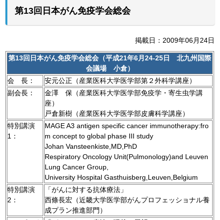
第13回日本がん免疫学会総会
掲載日：2009年06月24日
第13回日本がん免疫学会総会（平成21年6月24-25日 北九州国際
会議場 小倉）
会 長：
安元公正（産業医科大学医学部第２外科学講座）
副会長：
金澤 保（産業医科大学医学部免疫学・寄生虫学講
座）
戸倉新樹（産業医科大学医学部皮膚科学講座）
特別講演
MAGE A3 antigen specific cancer immunotherapy:fro
1：
m concept to global phase III study
Johan Vansteenkiste,MD,PhD
Respiratory Oncology Unit(Pulmonology)and Leuven
Lung Cancer Group,
University Hospital Gasthuisberg,Leuven,Belgium
特別講演
「がんに対する抗体療法」
2：
西條長宏（近畿大学医学部がんプロフェッショナル養
成プラン推進部門）