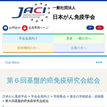
一般社団法人
日本がん免疫学会
お問合せ
会員専用ページ
JP
EN
学会会員向け
患者・一般の方へ
医療機関の方へ
企業の方へ
Sub Menu
第６回基盤的癌免疫研究会総会
日本がん免疫学会
>
学会会員向け
>
学術集会
>
過去の学術総会・抄録集
>
第６回基盤的癌免疫研究会総会