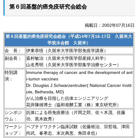
第６回基盤的癌免疫研究会総会
掲載日：2002年07月16日
第６回基盤的癌免疫研究会総会（平成14年7月16-17日 久留米大
学筑水会館 久留米）
会 長：
伊東恭悟（久留米大学医学部免疫学講座）
副会長：
嘉村敏治（久留米大学医学部産婦人科学）
山名秀明（久留米大学医学部集学治療センター）
特別講
Immune therapy of cancer and the development of ant
演：
i-tumor vaccines
Dr. Douglas J.Schwarzentruber( National Cancer Instit
ute, Bethesda, MD)
がん治療を目指した抗体エンジニアリング
花井陳雄博士（協和発酵工業（株）東京研究所）
シンポジ
抗体による癌免疫療法（片岡之郎、佐々木茂、佐藤
ウム：
功、黒木政秀）
ワークシ
ペプチドワクチン臨床試験（佐藤裕治、宗哲哉、津田
ョップ：
尚武、峯孝志、末次典恵、角田卓也）