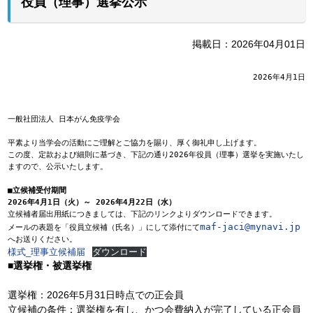
役員（理事）選挙公示
掲載日：2026年04月01日
2026年4月1日
一般社団法人 日本がん免疫学会
平素より当学会の活動にご理解とご協力を賜り、厚く御礼申し上げます。
この度、定款および細則に基づき、下記の通り2026年役員（理事）選挙を実施いたし
ますので、公示いたします。
■立候補受付期間
2026年4月1日（火）～ 2026年4月22日（水）
立候補者届出用紙につきましては、下記のリンクよりダウンロードできます。
maf-jaci@mynavi.jp
メールの表題を「役員立候補（氏名）」にして添付にて
へお送りください。
様式_理事立候補届
ダウンロード
■選挙権・被選挙権
選挙権：2026年5月31日時点での正会員
立候補の条件：選挙権を有し、かつ会費納入が完了している正会員