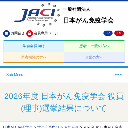
一般社団法人
日本がん免疫学会
お問合せ
会員専用ページ
JP
EN
学会会員向け
患者・一般の方へ
医療機関の方へ
企業の方へ
Sub Menu
2026年度 日本がん免疫学会 役員
(理事)選挙結果について
日本がん免疫学会
>
学会会員向け
>
お知らせ
>
2026年度 日本がん免疫