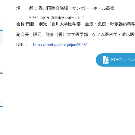
場 所： 香川国際会議場／サンポートホール高松
      〒760-0019 高松市サンポート2-1
会長:門脇 則光（香川大学医学部 血液・免疫・呼吸器内科
副会長：隈元 謙介（香川大学医学部 ゲノム医科学・遺伝医
URL：
https://med-gakkai.jp/jaci2026/
PDFファイ