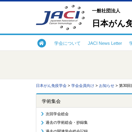
一般社団法人
日本がん
学会について
JACI News Letter
日本がん免疫学会
>
学会会員向け
>
お知らせ
>
第30
学術集会
次回学会総会
過去の学術総会・抄録集
過去の関連学会総会記録