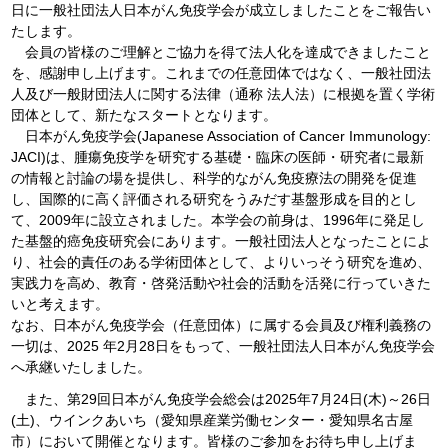
日に一般社団法人日本がん免疫学会が成立しましたことをご報告い
たします。
会員の皆様のご理解とご協力を得て法人化を達成できましたこと
を、感謝申し上げます。これまでの任意団体ではなく、一般社団法
人及び一般財団法人に関する法律（通称 法人法）に根拠を置く学術
団体として、新たなスタートとなります。
日本がん免疫学会(Japanese Association of Cancer Immunology:
JACI)は、腫瘍免疫学を研究する基礎・臨床の医師・研究者に最新
の情報と討論の場を提供し、科学的ながん免疫療法の開発を促進
し、国際的に高く評価される研究をうみだす基盤形成を目的とし
て、2009年に設立されました。本学会の前身は、1996年に発足し
た基盤的癌免疫研究会にあります。一般社団法人となったことによ
り、社会的責任のある学術団体として、よりいっそう研究を進め、
実践力を高め、教育・啓発活動や社会的活動を活発に行っていきた
いと考えます。
なお、日本がん免疫学会（任意団体）に属する会員及び権利義務の
一切は、2025 年2月28日をもって、一般社団法人日本がん免疫学会
へ承継いたしました。
また、第29回日本がん免疫学会総会は2025年7月24日(木)～26日
(土)、ウインクあいち（愛知県産業労働センター・愛知県名古屋
市）において開催となります。皆様のご参加をお待ち申し上げま